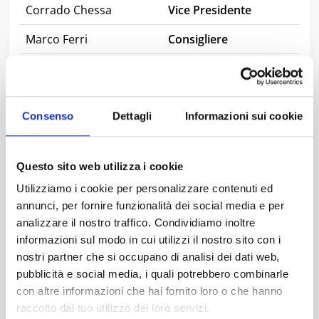
Corrado Chessa
Vice Presidente
Marco Ferri
Consigliere
Simona Lai
Consigliera
Andrea Pennato
Consigliere
Consenso
Dettagli
Informazioni sui cookie
Collegio Sindacale
Questo sito web utilizza i cookie
Alberto Picciau
Presidente
Utilizziamo i cookie per personalizzare contenuti ed
Mario Salaris
Sindaco effettivo
annunci, per fornire funzionalità dei social media e per
analizzare il nostro traffico. Condividiamo inoltre
Pierpaolo Sanna
Sindaco effettivo
informazioni sul modo in cui utilizzi il nostro sito con i
nostri partner che si occupano di analisi dei dati web,
Carla Montaldo
Sindaco supplente
pubblicità e social media, i quali potrebbero combinarle
Roberta Mucelli
Sindaco supplente
con altre informazioni che hai fornito loro o che hanno
raccolto dal tuo utilizzo dei loro servizi.