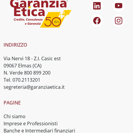
Linkedin
You
Facebook
Inst
INDIRIZZO
Via Nervi 18 - Z.I. Casic est
09067 Elmas (CA)
N. Verde 800 899 200
Tel. 070.2113201
segreteria@garanziaetica.it
PAGINE
Chi siamo
Imprese e Professionisti
Banche e Intermediari finanziari