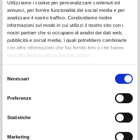
Utilizziamo i cookie per personalizzare contenuti ed
specifiche, migliorandone la gestione, la pianificazione e
annunci, per fornire funzionalità dei social media e per
la progettazione finanziaria.
analizzare il nostro traffico. Condividiamo inoltre
L’Advisor opera per conto di Garanzia Etica in attività di
informazioni sul modo in cui utilizzi il nostro sito con i
monitoraggio, consulenza sulla pianificazione e
nostri partner che si occupano di analisi dei dati web,
progettazione finanziaria, business due diligence,
pubblicità e social media, i quali potrebbero combinarle
financial due diligence e debt sustainability.
con altre informazioni che hai fornito loro o che hanno
raccolto dal tuo utilizzo dei loro servizi.
La rete di Advisor convenzionati è coinvolta attivamente
nelle attività di monitoraggio del portafoglio di Garanzia
Selezione
Etica. L’Advisor svolge visite aziendali sul territorio
Necessari
del
nazionale, nella fase iniziale di valutazione dell’impresa
consenso
e nelle fasi successive di monitoraggio, al fine di
prevenire situazioni di difficile gestione e recupero.
Preferenze
Contattaci
Statistiche
Marketing