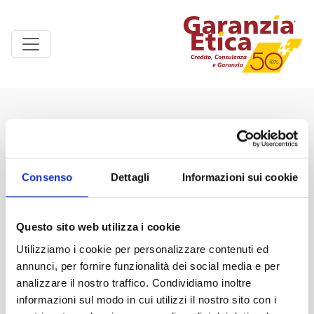
Linkedin
You
Facebook
Inst
Consenso
Dettagli
Informazioni sui cookie
Questo sito web utilizza i cookie
INDIRIZZO
Utilizziamo i cookie per personalizzare contenuti ed
Via Nervi 18 - Z.I. Casic est
annunci, per fornire funzionalità dei social media e per
09067 Elmas (CA)
analizzare il nostro traffico. Condividiamo inoltre
N. Verde 800 899 200
informazioni sul modo in cui utilizzi il nostro sito con i