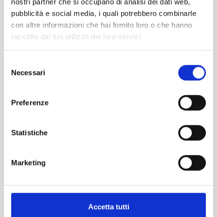
Tel. 070.2113201
nostri partner che si occupano di analisi dei dati web,
segreteria@garanziaetica.it
pubblicità e social media, i quali potrebbero combinarle
con altre informazioni che hai fornito loro o che hanno
raccolto dal tuo utilizzo dei loro servizi.
PAGINE
Chi siamo
Selezione
Imprese e Professionisti
Necessari
del
Banche e Intermediari finanziari
consenso
Partnership
Preferenze
News
TRASPARENZA
Statistiche
Trasparenza
Reclami
Marketing
Privacy
CALENDARIO 2026
Accetta tutti