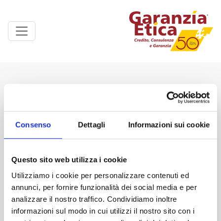
Linkedin
You
Facebook
Inst
Consenso
Dettagli
Informazioni sui cookie
Questo sito web utilizza i cookie
INDIRIZZO
Utilizziamo i cookie per personalizzare contenuti ed
Via Nervi 18 - Z.I. Casic est
annunci, per fornire funzionalità dei social media e per
09067 Elmas (CA)
analizzare il nostro traffico. Condividiamo inoltre
N. Verde 800 899 200
informazioni sul modo in cui utilizzi il nostro sito con i