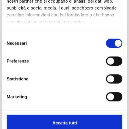
Tel. 070.2113201
nostri partner che si occupano di analisi dei dati web,
segreteria@garanziaetica.it
pubblicità e social media, i quali potrebbero combinarle
con altre informazioni che hai fornito loro o che hanno
raccolto dal tuo utilizzo dei loro servizi.
PAGINE
Chi siamo
Selezione
Imprese e Professionisti
Necessari
del
Banche e Intermediari finanziari
consenso
Partnership
Preferenze
News
TRASPARENZA
Statistiche
Trasparenza
Reclami
Marketing
Privacy
CALENDARIO 2026
Accetta tutti