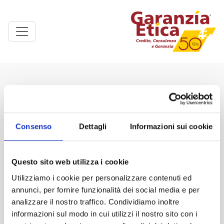
Linkedin
You
Facebook
Inst
Consenso
Dettagli
Informazioni sui cookie
Questo sito web utilizza i cookie
INDIRIZZO
Utilizziamo i cookie per personalizzare contenuti ed
Via Nervi 18 - Z.I. Casic est
annunci, per fornire funzionalità dei social media e per
09067 Elmas (CA)
analizzare il nostro traffico. Condividiamo inoltre
N. Verde 800 899 200
informazioni sul modo in cui utilizzi il nostro sito con i