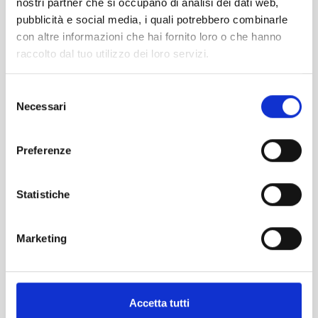
Tel. 070.2113201
nostri partner che si occupano di analisi dei dati web,
segreteria@garanziaetica.it
pubblicità e social media, i quali potrebbero combinarle
con altre informazioni che hai fornito loro o che hanno
raccolto dal tuo utilizzo dei loro servizi.
PAGINE
Chi siamo
Selezione
Imprese e Professionisti
Necessari
del
Banche e Intermediari finanziari
consenso
Partnership
Preferenze
News
TRASPARENZA
Statistiche
Trasparenza
Reclami
Marketing
Privacy
CALENDARIO 2026
Accetta tutti